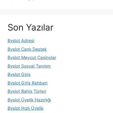
Son Yazılar
Byslot Adresi
Byslot Canlı Destek
Byslot Mevcut Casinolar
Byslot Sosyal Tanıtım
Byslot Giriş
Byslot Giriş Rehberi
Byslot Bahis Türleri
Byslot Üyelik Hazırlığı
Byslot Hızlı Üyelik