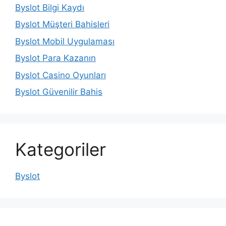
Byslot Bilgi Kaydı
Byslot Müşteri Bahisleri
Byslot Mobil Uygulaması
Byslot Para Kazanın
Byslot Casino Oyunları
Byslot Güvenilir Bahis
Kategoriler
Byslot