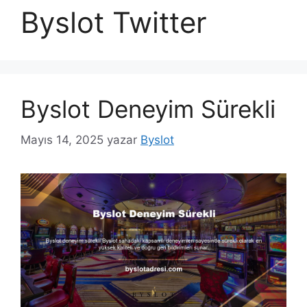
Byslot Twitter
Byslot Deneyim Sürekli
Mayıs 14, 2025
yazar
Byslot