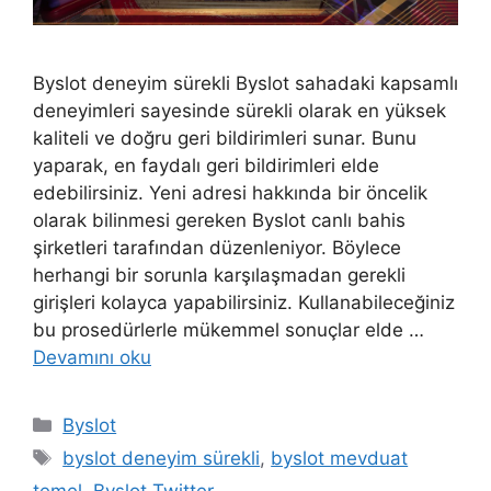
Byslot deneyim sürekli Byslot sahadaki kapsamlı
deneyimleri sayesinde sürekli olarak en yüksek
kaliteli ve doğru geri bildirimleri sunar. Bunu
yaparak, en faydalı geri bildirimleri elde
edebilirsiniz. Yeni adresi hakkında bir öncelik
olarak bilinmesi gereken Byslot canlı bahis
şirketleri tarafından düzenleniyor. Böylece
herhangi bir sorunla karşılaşmadan gerekli
girişleri kolayca yapabilirsiniz. Kullanabileceğiniz
bu prosedürlerle mükemmel sonuçlar elde …
Devamını oku
Kategoriler
Byslot
Etiketler
byslot deneyim sürekli
,
byslot mevduat