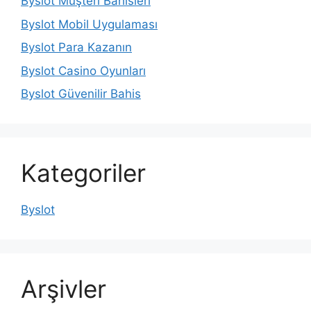
Byslot Müşteri Bahisleri
Byslot Mobil Uygulaması
Byslot Para Kazanın
Byslot Casino Oyunları
Byslot Güvenilir Bahis
Kategoriler
Byslot
Arşivler