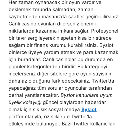
Her zaman oynanacak bir oyun vardır ve
beklemek zorunda kalmadan, zaman
kaybetmeden masanızda saatler geçirebilirsiniz.
Canlı casino oyunları dilerseniz önemli
miktarlarda kazanma imkanı sağlar. Profesyonel
bir tavır sergileyerek nispeten kısa bir sürede
sağlam bir finans kurumu kurabilirsiniz. Byslot
binlerce üyeye yardım etmek ve para kazanmak
için buradalar. Canlı casinolar bu durumda en
popüler kategorilerden biridir. Bu kategoriyi
incelerseniz diğer sitelere göre oyun sayısının
daha az olduğunu fark edeceksiniz. Twitter’da
yapacağınız tüm sorular oyuncular tarafından
derhal yanıtlanacaktır.
Byslot kanunlara uyum
üyelik kolaylığı
güncel olaylardan haberdar
olmak için sık sık sosyal medya
Byslot
platformlarıyla, özellikle de Twitter’la
etkileşimde bulunuyor. Bazı Twitter kullanıcıları