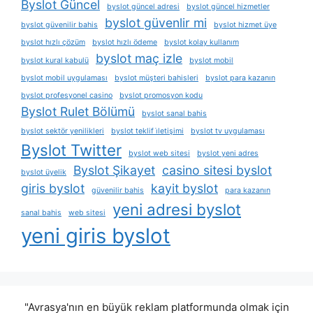
Byslot Güncel
byslot güncel adresi
byslot güncel hizmetler
byslot güvenlir mi
byslot güvenilir bahis
byslot hizmet üye
byslot hızlı çözüm
byslot hızlı ödeme
byslot kolay kullanım
byslot maç izle
byslot kural kabulü
byslot mobil
byslot mobil uygulaması
byslot müşteri bahisleri
byslot para kazanın
byslot profesyonel casino
byslot promosyon kodu
Byslot Rulet Bölümü
byslot sanal bahis
byslot sektör yenilikleri
byslot teklif i̇letişimi
byslot tv uygulaması
Byslot Twitter
byslot web sitesi
byslot yeni adres
Byslot Şikayet
casino sitesi byslot
byslot üyelik
giris byslot
kayit byslot
güvenilir bahis
para kazanın
yeni adresi byslot
sanal bahis
web sitesi
yeni giris byslot
"Avrasya'nın en büyük reklam platformunda olmak için