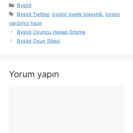
Kategoriler
Byslot
Etiketler
Byslot Twitter
,
byslot üyelik kolaylığı
,
byslot
yardımcı hazır
Byslot Oyuncu Hesap Erişme
Byslot Oyun Sitesi
Yorum yapın
Yorum