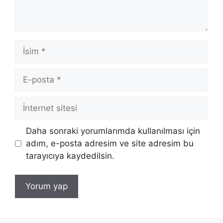
İsim
E-
posta
İnternet
sitesi
Daha sonraki yorumlarımda kullanılması için
adım, e-posta adresim ve site adresim bu
tarayıcıya kaydedilsin.