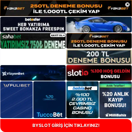
×
BYSLOT GİRİŞ İÇİN TIKLAYINIZ!