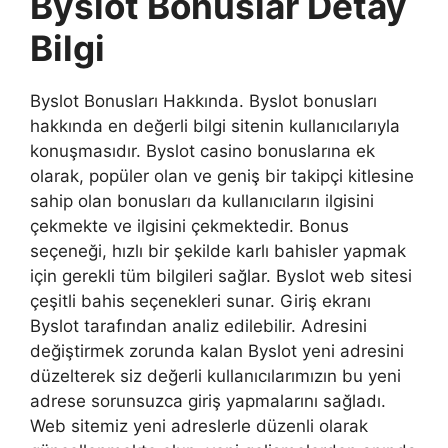
Byslot Bonuslar Detay
Bilgi
Byslot Bonusları Hakkında. Byslot bonusları
hakkında en değerli bilgi sitenin kullanıcılarıyla
konuşmasıdır. Byslot casino bonuslarına ek
olarak, popüler olan ve geniş bir takipçi kitlesine
sahip olan bonusları da kullanıcıların ilgisini
çekmekte ve ilgisini çekmektedir. Bonus
seçeneği, hızlı bir şekilde karlı bahisler yapmak
için gerekli tüm bilgileri sağlar. Byslot web sitesi
çeşitli bahis seçenekleri sunar. Giriş ekranı
Byslot tarafından analiz edilebilir. Adresini
değiştirmek zorunda kalan Byslot yeni adresini
düzelterek siz değerli kullanıcılarımızın bu yeni
adrese sorunsuzca giriş yapmalarını sağladı.
Web sitemiz yeni adreslerle düzenli olarak