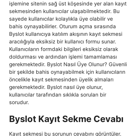
işlemine sitenin sağ üst köşesinde yer alan kayıt
sekmesinden kullanıcılar ulaşabilmektedir. Bu
sayede kullanıcılar kolaylıkla üye olabilir ve
bahis oynayabilirler. Oturum açma sırasında
Byslot kullanıcıya katılım akışının kayıt sekmesi
aracılığıyla eksiksiz bir kullanıcı formu sunar.
Kullanıcıların formdaki bilgileri eksiksiz olarak
doldurması ve ardından işlemi tamamlaması
gerekmektedir. Byslot Nasıl Üye Olunur? Güvenli
bir şekilde bahis oynayabilmek için kullanıcıların
öncelikle kayıt sekmesinden üyelik almaları
gerekmektedir. Byslot nasıl üye olunur,
kullanıcılar tarafından sıklıkla sorulan bir
sorudur.
Byslot Kayıt Sekme Cevabı
Kayıt sekmesi bu sorunun cevabını görüntüler.