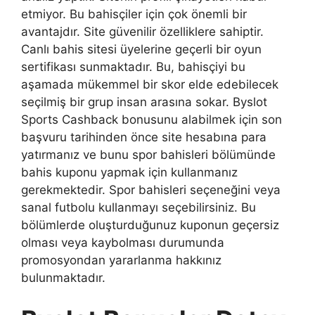
etmiyor. Bu bahisçiler için çok önemli bir
avantajdır. Site güvenilir özelliklere sahiptir.
Canlı bahis sitesi üyelerine geçerli bir oyun
sertifikası sunmaktadır. Bu, bahisçiyi bu
aşamada mükemmel bir skor elde edebilecek
seçilmiş bir grup insan arasına sokar. Byslot
Sports Cashback bonusunu alabilmek için son
başvuru tarihinden önce site hesabına para
yatırmanız ve bunu spor bahisleri bölümünde
bahis kuponu yapmak için kullanmanız
gerekmektedir. Spor bahisleri seçeneğini veya
sanal futbolu kullanmayı seçebilirsiniz. Bu
bölümlerde oluşturduğunuz kuponun geçersiz
olması veya kaybolması durumunda
promosyondan yararlanma hakkınız
bulunmaktadır.