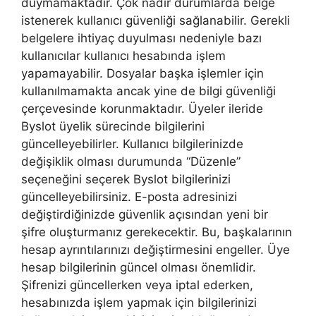
duymamaktadır. Çok nadir durumlarda belge
istenerek kullanıcı güvenliği sağlanabilir. Gerekli
belgelere ihtiyaç duyulması nedeniyle bazı
kullanıcılar kullanıcı hesabında işlem
yapamayabilir. Dosyalar başka işlemler için
kullanılmamakta ancak yine de bilgi güvenliği
çerçevesinde korunmaktadır. Üyeler ileride
Byslot üyelik sürecinde bilgilerini
güncelleyebilirler. Kullanıcı bilgilerinizde
değişiklik olması durumunda “Düzenle”
seçeneğini seçerek Byslot bilgilerinizi
güncelleyebilirsiniz. E-posta adresinizi
değiştirdiğinizde güvenlik açısından yeni bir
şifre oluşturmanız gerekecektir. Bu, başkalarının
hesap ayrıntılarınızı değiştirmesini engeller. Üye
hesap bilgilerinin güncel olması önemlidir.
Şifrenizi güncellerken veya iptal ederken,
hesabınızda işlem yapmak için bilgilerinizi