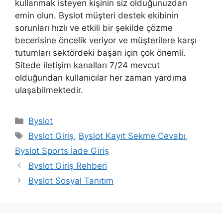
kullanmak isteyen kişinin siz olduğunuzdan
emin olun. Byslot müşteri destek ekibinin
sorunları hızlı ve etkili bir şekilde çözme
becerisine öncelik veriyor ve müşterilere karşı
tutumları sektördeki başarı için çok önemli.
Sitede iletişim kanalları 7/24 mevcut
olduğundan kullanıcılar her zaman yardıma
ulaşabilmektedir.
Kategoriler
Byslot
Etiketler
Byslot Giriş
,
Byslot Kayıt Sekme Cevabı
,
Byslot Sports İade Giriş
Byslot Giriş Rehberi
Byslot Sosyal Tanıtım