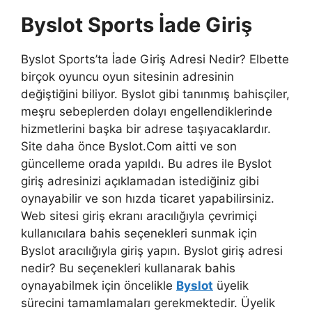
Byslot Sports İade Giriş
Byslot Sports’ta İade Giriş Adresi Nedir? Elbette
birçok oyuncu oyun sitesinin adresinin
değiştiğini biliyor. Byslot gibi tanınmış bahisçiler,
meşru sebeplerden dolayı engellendiklerinde
hizmetlerini başka bir adrese taşıyacaklardır.
Site daha önce Byslot.Com aitti ve son
güncelleme orada yapıldı. Bu adres ile Byslot
giriş adresinizi açıklamadan istediğiniz gibi
oynayabilir ve son hızda ticaret yapabilirsiniz.
Web sitesi giriş ekranı aracılığıyla çevrimiçi
kullanıcılara bahis seçenekleri sunmak için
Byslot aracılığıyla giriş yapın. Byslot giriş adresi
nedir? Bu seçenekleri kullanarak bahis
oynayabilmek için öncelikle
Byslot
üyelik
sürecini tamamlamaları gerekmektedir. Üyelik