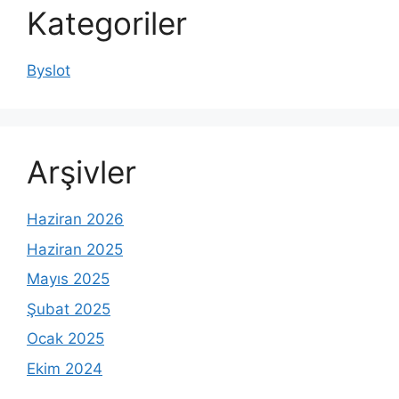
Kategoriler
Byslot
Arşivler
Haziran 2026
Haziran 2025
Mayıs 2025
Şubat 2025
Ocak 2025
Ekim 2024