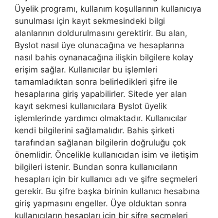
Üyelik programı, kullanım koşullarının kullanıcıya
sunulması için kayıt sekmesindeki bilgi
alanlarının doldurulmasını gerektirir. Bu alan,
Byslot nasıl üye olunacağına ve hesaplarına
nasıl bahis oynanacağına ilişkin bilgilere kolay
erişim sağlar. Kullanıcılar bu işlemleri
tamamladıktan sonra belirledikleri şifre ile
hesaplarına giriş yapabilirler. Sitede yer alan
kayıt sekmesi kullanıcılara Byslot üyelik
işlemlerinde yardımcı olmaktadır. Kullanıcılar
kendi bilgilerini sağlamalıdır. Bahis şirketi
tarafından sağlanan bilgilerin doğruluğu çok
önemlidir. Öncelikle kullanıcıdan isim ve iletişim
bilgileri istenir. Bundan sonra kullanıcıların
hesapları için bir kullanıcı adı ve şifre seçmeleri
gerekir. Bu şifre başka birinin kullanıcı hesabına
giriş yapmasını engeller. Üye olduktan sonra
kullanıcıların hesapları için bir şifre seçmeleri