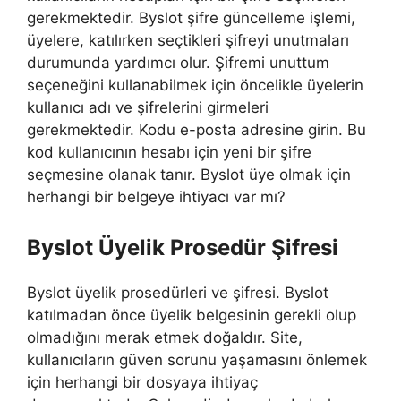
gerekmektedir. Byslot şifre güncelleme işlemi,
üyelere, katılırken seçtikleri şifreyi unutmaları
durumunda yardımcı olur. Şifremi unuttum
seçeneğini kullanabilmek için öncelikle üyelerin
kullanıcı adı ve şifrelerini girmeleri
gerekmektedir. Kodu e-posta adresine girin. Bu
kod kullanıcının hesabı için yeni bir şifre
seçmesine olanak tanır. Byslot üye olmak için
herhangi bir belgeye ihtiyacı var mı?
Byslot Üyelik Prosedür Şifresi
Byslot üyelik prosedürleri ve şifresi. Byslot
katılmadan önce üyelik belgesinin gerekli olup
olmadığını merak etmek doğaldır. Site,
kullanıcıların güven sorunu yaşamasını önlemek
için herhangi bir dosyaya ihtiyaç