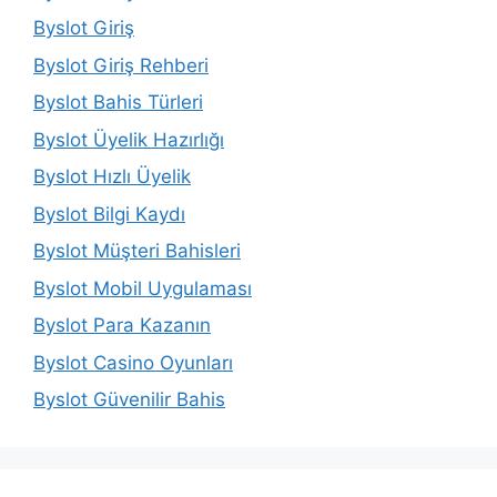
Byslot Giriş
Byslot Giriş Rehberi
Byslot Bahis Türleri
Byslot Üyelik Hazırlığı
Byslot Hızlı Üyelik
Byslot Bilgi Kaydı
Byslot Müşteri Bahisleri
Byslot Mobil Uygulaması
Byslot Para Kazanın
Byslot Casino Oyunları
Byslot Güvenilir Bahis