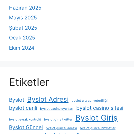
Haziran 2025
Mayıs 2025
Şubat 2025
Ocak 2025
Ekim 2024
Etiketler
Byslot Adresi
Byslot
byslot altyapı yeterliliği
byslot canli
byslot casino sitesi
byslot casino oyunları
Byslot Giriş
byslot evrak kontrolü
byslot giris twitter
Byslot Güncel
byslot güncel adresi
byslot güncel hizmetler