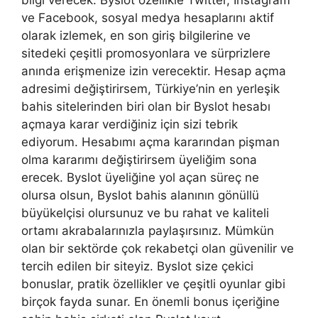
ve Facebook, sosyal medya hesaplarını aktif
olarak izlemek, en son giriş bilgilerine ve
sitedeki çeşitli promosyonlara ve sürprizlere
anında erişmenize izin verecektir. Hesap açma
adresimi değiştirirsem, Türkiye’nin en yerleşik
bahis sitelerinden biri olan bir Byslot hesabı
açmaya karar verdiğiniz için sizi tebrik
ediyorum. Hesabımı açma kararından pişman
olma kararımı değiştirirsem üyeliğim sona
erecek. Byslot üyeliğine yol açan süreç ne
olursa olsun, Byslot bahis alanının gönüllü
büyükelçisi olursunuz ve bu rahat ve kaliteli
ortamı akrabalarınızla paylaşırsınız. Mümkün
olan bir sektörde çok rekabetçi olan güvenilir ve
tercih edilen bir siteyiz. Byslot size çekici
bonuslar, pratik özellikler ve çeşitli oyunlar gibi
birçok fayda sunar. En önemli bonus içeriğine