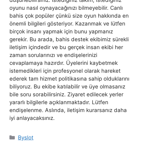
oyunu nasıl oynayacağınızı bilmeyebilir. Canlı
bahis çok popüler çünkü size oyun hakkında en
önemli bilgileri gösteriyor. Kazanmak ve lütfen
birçok insanı yapmak için bunu yapmanız
gerekir. Bu arada, bahis destek ekibimiz sürekli
iletişim içindedir ve bu gerçek insan ekibi her
zaman sorularınızı ve endişelerinizi
cevaplamaya hazırdır. Üyelerini kaybetmek
istemedikleri için profesyonel olarak hareket
ederek tam hizmet politikasına sahip olduklarını
biliyoruz. Bu ekibe katılabilir ve üye olmasanız
bile soru sorabilirsiniz. Ziyaret edilecek yerler
yararlı bilgilerle açıklanmaktadır. Lütfen
endişelenme. Aslında, iletişim kurarsanız daha
iyi anlayacaksınız.
Kategoriler
Byslot