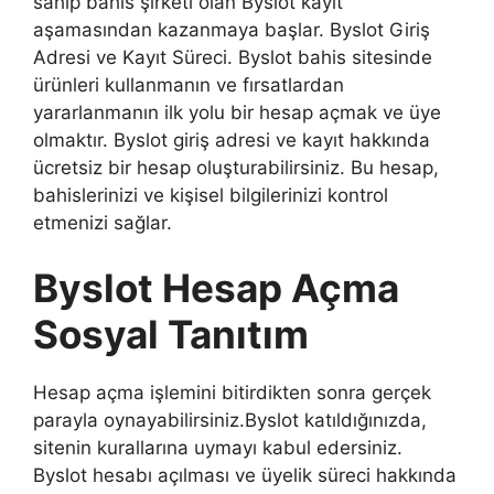
sahip bahis şirketi olan Byslot kayıt
aşamasından kazanmaya başlar. Byslot Giriş
Adresi ve Kayıt Süreci. Byslot bahis sitesinde
ürünleri kullanmanın ve fırsatlardan
yararlanmanın ilk yolu bir hesap açmak ve üye
olmaktır. Byslot giriş adresi ve kayıt hakkında
ücretsiz bir hesap oluşturabilirsiniz. Bu hesap,
bahislerinizi ve kişisel bilgilerinizi kontrol
etmenizi sağlar.
Byslot Hesap Açma
Sosyal Tanıtım
Hesap açma işlemini bitirdikten sonra gerçek
parayla oynayabilirsiniz.Byslot katıldığınızda,
sitenin kurallarına uymayı kabul edersiniz.
Byslot hesabı açılması ve üyelik süreci hakkında