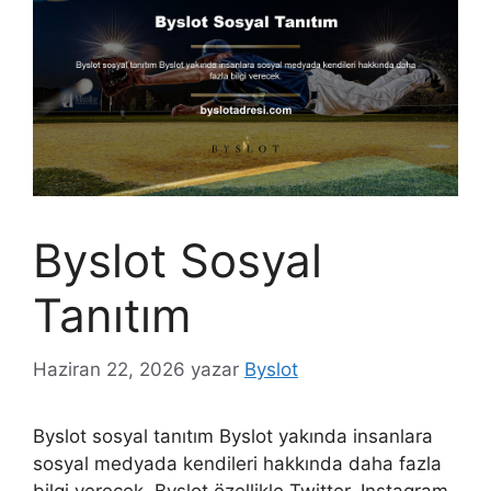
Byslot Sosyal
Tanıtım
Haziran 22, 2026
yazar
Byslot
Byslot sosyal tanıtım Byslot yakında insanlara
sosyal medyada kendileri hakkında daha fazla
bilgi verecek. Byslot özellikle Twitter, Instagram