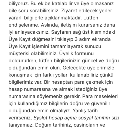
biliyoruz. Bu ekibe katılabilir ve üye olmasanız
bile soru sorabilirsiniz. Ziyaret edilecek yerler
yararlı bilgilerle açıklanmaktadır. Lütfen
endişelenme. Aslında, iletişim kurarsanız daha
iyi anlayacaksınız. Sayfanın sağ üst kısmındaki
Üye Kayıt düğmesini tıklayıp 3 adım ekranda
Üye Kayıt işlemini tamamlayarak sunucu
müşterisi olabilirsiniz. Üyelik formunu
doldururken, lütfen bilgilerinizin güncel ve doğru
olduğundan emin olun. Gelecekte üyelerimizle
konuşmak için farklı yolları kullanabiliriz çünkü
bilgilerimiz var. Bir hesaptan para çekmek için
hesap numarasına ve almak istediğiniz üye
numarasına söylemeniz gerekir. Para meseleleri
için kullandığımız bilgilerin doğru ve güvenilir
olduğundan emin olmalıyız. Yanlış tarih
verirseniz,
Byslot hesap açma sosyal tanıtım
sizi
tanıyamaz. Doğum tarihiniz, casinoların ve