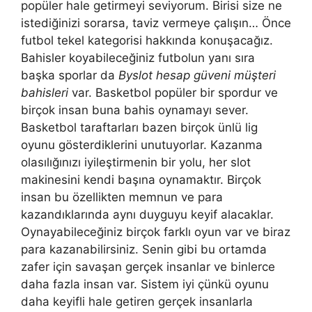
popüler hale getirmeyi seviyorum. Birisi size ne
istediğinizi sorarsa, taviz vermeye çalışın… Önce
futbol tekel kategorisi hakkında konuşacağız.
Bahisler koyabileceğiniz futbolun yanı sıra
başka sporlar da
Byslot hesap güveni müşteri
bahisleri
var. Basketbol popüler bir spordur ve
birçok insan buna bahis oynamayı sever.
Basketbol taraftarları bazen birçok ünlü lig
oyunu gösterdiklerini unutuyorlar. Kazanma
olasılığınızı iyileştirmenin bir yolu, her slot
makinesini kendi başına oynamaktır. Birçok
insan bu özellikten memnun ve para
kazandıklarında aynı duyguyu keyif alacaklar.
Oynayabileceğiniz birçok farklı oyun var ve biraz
para kazanabilirsiniz. Senin gibi bu ortamda
zafer için savaşan gerçek insanlar ve binlerce
daha fazla insan var. Sistem iyi çünkü oyunu
daha keyifli hale getiren gerçek insanlarla