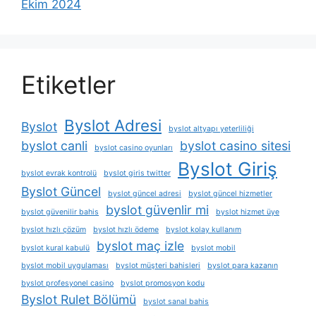
Ekim 2024
Etiketler
Byslot Adresi
Byslot
byslot altyapı yeterliliği
byslot canli
byslot casino sitesi
byslot casino oyunları
Byslot Giriş
byslot evrak kontrolü
byslot giris twitter
Byslot Güncel
byslot güncel adresi
byslot güncel hizmetler
byslot güvenlir mi
byslot güvenilir bahis
byslot hizmet üye
byslot hızlı çözüm
byslot hızlı ödeme
byslot kolay kullanım
byslot maç izle
byslot kural kabulü
byslot mobil
byslot mobil uygulaması
byslot müşteri bahisleri
byslot para kazanın
byslot profesyonel casino
byslot promosyon kodu
Byslot Rulet Bölümü
byslot sanal bahis