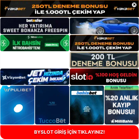
×
BYSLOT GİRİŞ İÇİN TIKLAYINIZ!