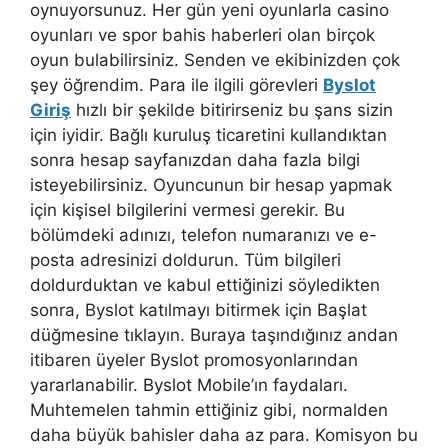
oynuyorsunuz. Her gün yeni oyunlarla casino
oyunları ve spor bahis haberleri olan birçok
oyun bulabilirsiniz. Senden ve ekibinizden çok
şey öğrendim. Para ile ilgili görevleri
Byslot
Giriş
hızlı bir şekilde bitirirseniz bu şans sizin
için iyidir. Bağlı kuruluş ticaretini kullandıktan
sonra hesap sayfanızdan daha fazla bilgi
isteyebilirsiniz. Oyuncunun bir hesap yapmak
için kişisel bilgilerini vermesi gerekir. Bu
bölümdeki adınızı, telefon numaranızı ve e-
posta adresinizi doldurun. Tüm bilgileri
doldurduktan ve kabul ettiğinizi söyledikten
sonra, Byslot katılmayı bitirmek için Başlat
düğmesine tıklayın. Buraya taşındığınız andan
itibaren üyeler Byslot promosyonlarından
yararlanabilir. Byslot Mobile’ın faydaları.
Muhtemelen tahmin ettiğiniz gibi, normalden
daha büyük bahisler daha az para. Komisyon bu