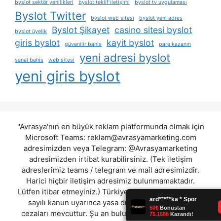
byslot sektör yenilikleri
byslot teklif i̇letişimi
byslot tv uygulaması
Byslot Twitter
byslot web sitesi
byslot yeni adres
Byslot Şikayet
casino sitesi byslot
byslot üyelik
giris byslot
kayit byslot
güvenilir bahis
para kazanın
yeni adresi byslot
sanal bahis
web sitesi
yeni giris byslot
"Avrasya'nın en büyük reklam platformunda olmak için
Microsoft Teams:
reklam@avrasyamarketing.com
adresimizden veya Telegram: @Avrasyamarketing
adresimizden irtibat kurabilirsiniz. (Tek iletişim
adreslerimiz teams / telegram ve mail adresimizdir.
Harici hiçbir iletişim adresimiz bulunmamaktadır.
Lütfen itibar etmeyiniz.) Türkiye yasalarına göre 7258
sayılı kanun uyarınca yasa dışı bahis oynamanın
cezaları mevcuttur. Şu an bulunduğunuz site hiç bir