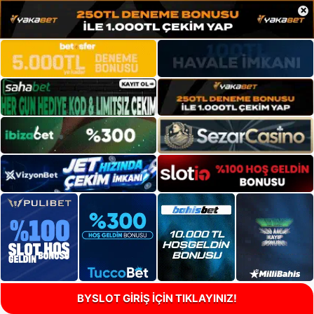
×
BYSLOT GİRİŞ İÇİN TIKLAYINIZ!