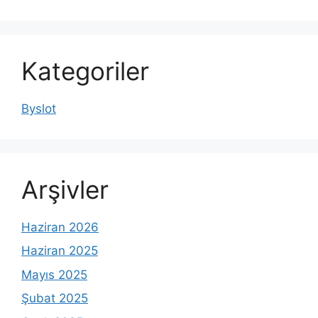
Kategoriler
Byslot
Arşivler
Haziran 2026
Haziran 2025
Mayıs 2025
Şubat 2025