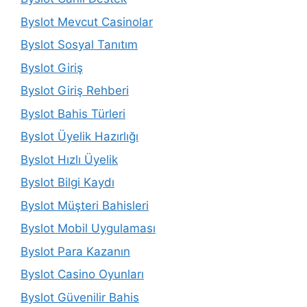
Byslot Mevcut Casinolar
Byslot Sosyal Tanıtım
Byslot Giriş
Byslot Giriş Rehberi
Byslot Bahis Türleri
Byslot Üyelik Hazırlığı
Byslot Hızlı Üyelik
Byslot Bilgi Kaydı
Byslot Müşteri Bahisleri
Byslot Mobil Uygulaması
Byslot Para Kazanın
Byslot Casino Oyunları
Byslot Güvenilir Bahis