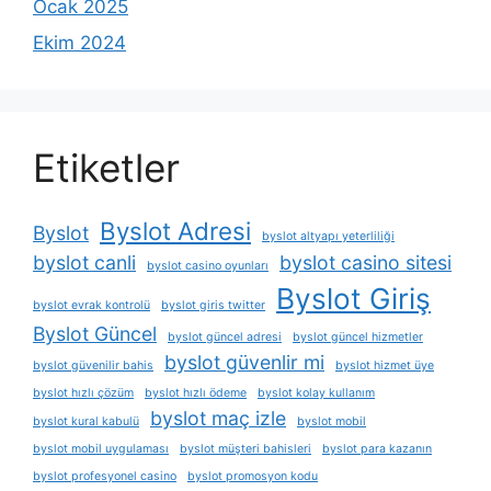
Ocak 2025
Ekim 2024
Etiketler
Byslot Adresi
Byslot
byslot altyapı yeterliliği
byslot canli
byslot casino sitesi
byslot casino oyunları
Byslot Giriş
byslot evrak kontrolü
byslot giris twitter
Byslot Güncel
byslot güncel adresi
byslot güncel hizmetler
byslot güvenlir mi
byslot güvenilir bahis
byslot hizmet üye
byslot hızlı çözüm
byslot hızlı ödeme
byslot kolay kullanım
byslot maç izle
byslot kural kabulü
byslot mobil
byslot mobil uygulaması
byslot müşteri bahisleri
byslot para kazanın
byslot profesyonel casino
byslot promosyon kodu