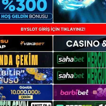
BYSLOT GİRİŞ İÇİN TIKLAYINIZ!