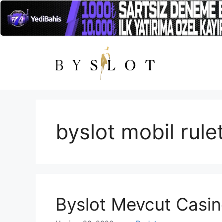
İçeriğe
atla
byslot mobil rule
Byslot Mevcut Casin