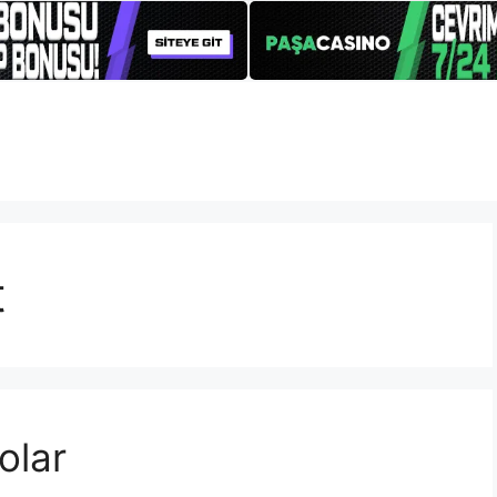
t
olar