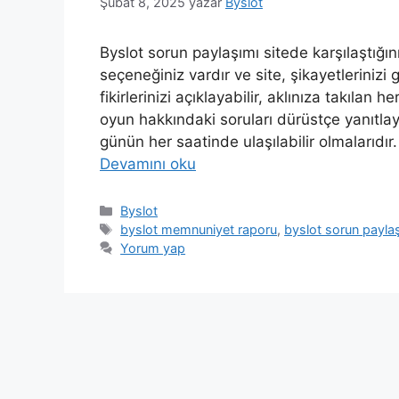
Şubat 8, 2025
yazar
Byslot
Byslot sorun paylaşımı sitede karşılaştığın
seçeneğiniz vardır ve site, şikayetlerinizi
fikirlerinizi açıklayabilir, aklınıza takılan 
oyun hakkındaki soruları dürüstçe yanıtlay
günün her saatinde ulaşılabilir olmaları
Devamını oku
Kategoriler
Byslot
Etiketler
byslot memnuniyet raporu
,
byslot sorun payla
Yorum yap