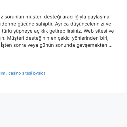
ız sorunları müşteri desteği aracılığıyla paylaşma
 giderme gücüne sahiptir. Ayrıca düşüncelerinizi ve
her türlü şüpheye açıklık getirebilirsiniz. Web sitesi ve
ın. Müşteri desteğinin en çekici yönlerinden biri,
dır. İşten sonra veya günün sonunda gevşemekten …
şımı
,
casino sitesi byslot