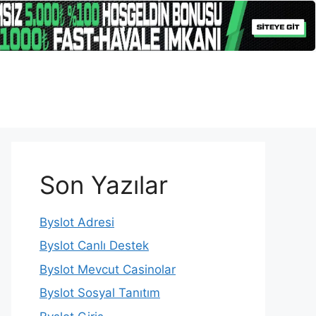
Son Yazılar
Byslot Adresi
Byslot Canlı Destek
Byslot Mevcut Casinolar
Byslot Sosyal Tanıtım