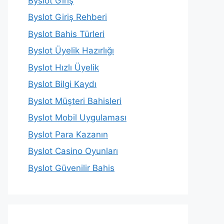
Byslot Giriş
Byslot Giriş Rehberi
Byslot Bahis Türleri
Byslot Üyelik Hazırlığı
Byslot Hızlı Üyelik
Byslot Bilgi Kaydı
Byslot Müşteri Bahisleri
Byslot Mobil Uygulaması
Byslot Para Kazanın
Byslot Casino Oyunları
Byslot Güvenilir Bahis