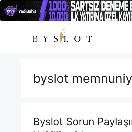
İçeriğe
atla
byslot memnuniy
Byslot Sorun Paylaş