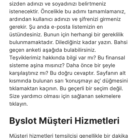
sizden adınızı ve soyadınızı belirtmeniz
istenecektir. Öncelikle bu adımı tamamlamanız,
ardından kullanıcı adınızı ve şifrenizi girmeniz
gerekir. Şu anda e-posta listemizin en
üstündesiniz. Bunun için herhangi bir gereklilik
bulunmamaktadır. Dilediğiniz kadar yazın. Bahsi
geçen anketi aşağıda bulabilirsiniz.
Teşviklerimiz hakkında bilgi var mı? Bu finansal
sisteme aşina mısınız? Daha önce bir şeyle
karşılaştınız mı? Bu doğru cevaptır. Sayfanın alt
kısmında bulunan sarı ‘konuşmayı aç’ düğmesini
tıklamaktan kaçının. Bu geçerli bir seçim değil.
Size yardımcı olması için sağlanan sekmelere
tıklayın.
Byslot Müşteri Hizmetleri
Müşteri hizmetleri temsilcisi genellikle bir dakika