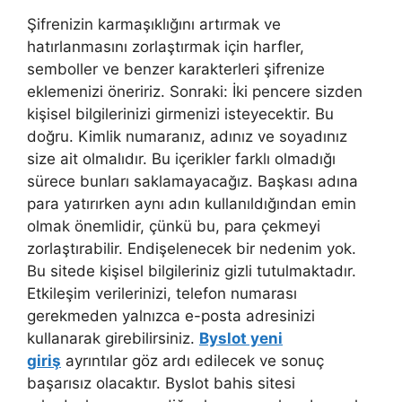
Şifrenizin karmaşıklığını artırmak ve
hatırlanmasını zorlaştırmak için harfler,
semboller ve benzer karakterleri şifrenize
eklemenizi öneririz. Sonraki: İki pencere sizden
kişisel bilgilerinizi girmenizi isteyecektir. Bu
doğru. Kimlik numaranız, adınız ve soyadınız
size ait olmalıdır. Bu içerikler farklı olmadığı
sürece bunları saklamayacağız. Başkası adına
para yatırırken aynı adın kullanıldığından emin
olmak önemlidir, çünkü bu, para çekmeyi
zorlaştırabilir. Endişelenecek bir nedenim yok.
Bu sitede kişisel bilgileriniz gizli tutulmaktadır.
Etkileşim verilerinizi, telefon numarası
gerekmeden yalnızca e-posta adresinizi
kullanarak girebilirsiniz.
Byslot yeni
giriş
ayrıntılar göz ardı edilecek ve sonuç
başarısız olacaktır. Byslot bahis sitesi