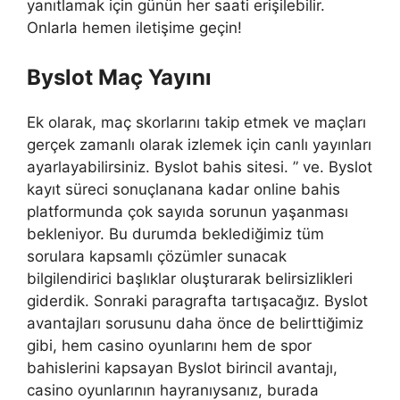
yanıtlamak için günün her saati erişilebilir.
Onlarla hemen iletişime geçin!
Byslot Maç Yayını
Ek olarak, maç skorlarını takip etmek ve maçları
gerçek zamanlı olarak izlemek için canlı yayınları
ayarlayabilirsiniz. Byslot bahis sitesi. ” ve. Byslot
kayıt süreci sonuçlanana kadar online bahis
platformunda çok sayıda sorunun yaşanması
bekleniyor. Bu durumda beklediğimiz tüm
sorulara kapsamlı çözümler sunacak
bilgilendirici başlıklar oluşturarak belirsizlikleri
giderdik. Sonraki paragrafta tartışacağız. Byslot
avantajları sorusunu daha önce de belirttiğimiz
gibi, hem casino oyunlarını hem de spor
bahislerini kapsayan Byslot birincil avantajı,
casino oyunlarının hayranıysanız, burada