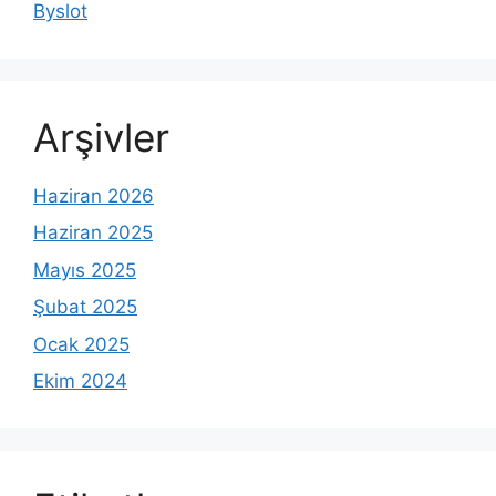
Byslot
Arşivler
Haziran 2026
Haziran 2025
Mayıs 2025
Şubat 2025
Ocak 2025
Ekim 2024