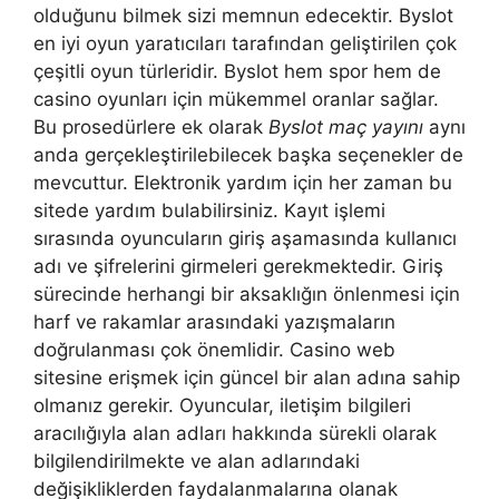
olduğunu bilmek sizi memnun edecektir. Byslot
en iyi oyun yaratıcıları tarafından geliştirilen çok
çeşitli oyun türleridir. Byslot hem spor hem de
casino oyunları için mükemmel oranlar sağlar.
Bu prosedürlere ek olarak
Byslot maç yayını
aynı
anda gerçekleştirilebilecek başka seçenekler de
mevcuttur. Elektronik yardım için her zaman bu
sitede yardım bulabilirsiniz. Kayıt işlemi
sırasında oyuncuların giriş aşamasında kullanıcı
adı ve şifrelerini girmeleri gerekmektedir. Giriş
sürecinde herhangi bir aksaklığın önlenmesi için
harf ve rakamlar arasındaki yazışmaların
doğrulanması çok önemlidir. Casino web
sitesine erişmek için güncel bir alan adına sahip
olmanız gerekir. Oyuncular, iletişim bilgileri
aracılığıyla alan adları hakkında sürekli olarak
bilgilendirilmekte ve alan adlarındaki
değişikliklerden faydalanmalarına olanak