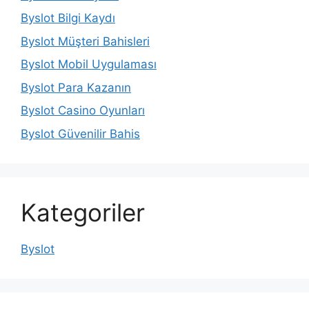
Byslot Bilgi Kaydı
Byslot Müşteri Bahisleri
Byslot Mobil Uygulaması
Byslot Para Kazanın
Byslot Casino Oyunları
Byslot Güvenilir Bahis
Kategoriler
Byslot