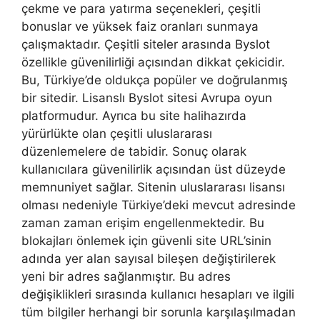
çekme ve para yatırma seçenekleri, çeşitli
bonuslar ve yüksek faiz oranları sunmaya
çalışmaktadır. Çeşitli siteler arasında Byslot
özellikle güvenilirliği açısından dikkat çekicidir.
Bu, Türkiye’de oldukça popüler ve doğrulanmış
bir sitedir. Lisanslı Byslot sitesi Avrupa oyun
platformudur. Ayrıca bu site halihazırda
yürürlükte olan çeşitli uluslararası
düzenlemelere de tabidir. Sonuç olarak
kullanıcılara güvenilirlik açısından üst düzeyde
memnuniyet sağlar. Sitenin uluslararası lisansı
olması nedeniyle Türkiye’deki mevcut adresinde
zaman zaman erişim engellenmektedir. Bu
blokajları önlemek için güvenli site URL’sinin
adında yer alan sayısal bileşen değiştirilerek
yeni bir adres sağlanmıştır. Bu adres
değişiklikleri sırasında kullanıcı hesapları ve ilgili
tüm bilgiler herhangi bir sorunla karşılaşılmadan