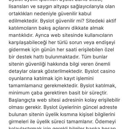
lisansları ve saygın altyapı sağlayıcılarıyla olan
ortaklıkları nedeniyle güvenilir kabul
edilmektedir. Byslot güvenilir mi? Sitedeki aktif
katılımcıların bakış açılarını dikkate almak
mantıklıdır. Ayrıca web sitesinde kullanıcıların
karşılaşabileceği her türlü sorun veya endişeyi
gidermek için günün her saati erişilebilen özel
bir destek hattı bulunmaktadır. Tüm bunlar
sitenin güvenliği hakkında bilgi veren önemli
detaylar olarak gösterilmektedir. Byslot casino
oyunlarına katılmak için kayıt işlemini
tamamlamanız gerekmektedir. Byslot katılmak,
minimum çaba gerektiren basit bir süreçtir.
Başlangıçta web sitesi adresinin kolay erişilebilir
olması gerekir. Byslot üyelerinin güncel adreste
bulunan sitenin üyelik kısmına kişisel bilgilerini
girmeleri ile üyelik süreci tamamlanır. Ödemeyi
kolaylaştırmak için gerekli bilgiler banka hesap