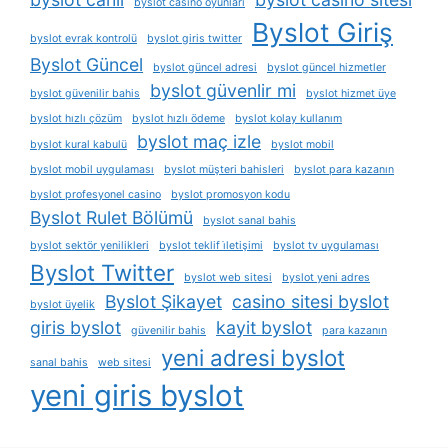
byslot casino oyunları
Byslot Giriş
byslot evrak kontrolü
byslot giris twitter
Byslot Güncel
byslot güncel adresi
byslot güncel hizmetler
byslot güvenlir mi
byslot güvenilir bahis
byslot hizmet üye
byslot hızlı çözüm
byslot hızlı ödeme
byslot kolay kullanım
byslot maç izle
byslot kural kabulü
byslot mobil
byslot mobil uygulaması
byslot müşteri bahisleri
byslot para kazanın
byslot profesyonel casino
byslot promosyon kodu
Byslot Rulet Bölümü
byslot sanal bahis
byslot sektör yenilikleri
byslot teklif i̇letişimi
byslot tv uygulaması
Byslot Twitter
byslot web sitesi
byslot yeni adres
Byslot Şikayet
casino sitesi byslot
byslot üyelik
giris byslot
kayit byslot
güvenilir bahis
para kazanın
yeni adresi byslot
sanal bahis
web sitesi
yeni giris byslot