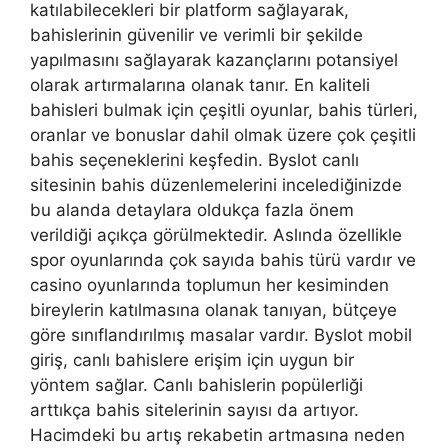
katılabilecekleri bir platform sağlayarak,
bahislerinin güvenilir ve verimli bir şekilde
yapılmasını sağlayarak kazançlarını potansiyel
olarak artırmalarına olanak tanır. En kaliteli
bahisleri bulmak için çeşitli oyunlar, bahis türleri,
oranlar ve bonuslar dahil olmak üzere çok çeşitli
bahis seçeneklerini keşfedin. Byslot canlı
sitesinin bahis düzenlemelerini incelediğinizde
bu alanda detaylara oldukça fazla önem
verildiği açıkça görülmektedir. Aslında özellikle
spor oyunlarında çok sayıda bahis türü vardır ve
casino oyunlarında toplumun her kesiminden
bireylerin katılmasına olanak tanıyan, bütçeye
göre sınıflandırılmış masalar vardır. Byslot mobil
giriş, canlı bahislere erişim için uygun bir
yöntem sağlar. Canlı bahislerin popülerliği
arttıkça bahis sitelerinin sayısı da artıyor.
Hacimdeki bu artış rekabetin artmasına neden