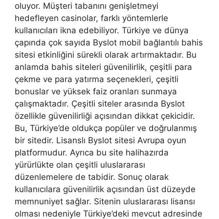
oluyor. Müşteri tabanını genişletmeyi
hedefleyen casinolar, farklı yöntemlerle
kullanıcıları ikna edebiliyor. Türkiye ve dünya
çapında çok sayıda Byslot mobil bağlantılı bahis
sitesi etkinliğini sürekli olarak artırmaktadır. Bu
anlamda bahis siteleri güvenilirlik, çeşitli para
çekme ve para yatırma seçenekleri, çeşitli
bonuslar ve yüksek faiz oranları sunmaya
çalışmaktadır. Çeşitli siteler arasında Byslot
özellikle güvenilirliği açısından dikkat çekicidir.
Bu, Türkiye’de oldukça popüler ve doğrulanmış
bir sitedir. Lisanslı Byslot sitesi Avrupa oyun
platformudur. Ayrıca bu site halihazırda
yürürlükte olan çeşitli uluslararası
düzenlemelere de tabidir. Sonuç olarak
kullanıcılara güvenilirlik açısından üst düzeyde
memnuniyet sağlar. Sitenin uluslararası lisansı
olması nedeniyle Türkiye’deki mevcut adresinde