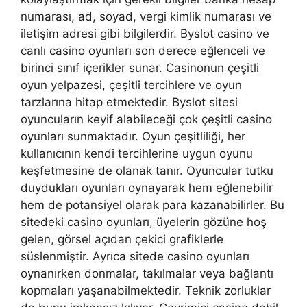
numarası, ad, soyad, vergi kimlik numarası ve
iletişim adresi gibi bilgilerdir. Byslot casino ve
canlı casino oyunları son derece eğlenceli ve
birinci sınıf içerikler sunar. Casinonun çeşitli
oyun yelpazesi, çeşitli tercihlere ve oyun
tarzlarına hitap etmektedir. Byslot sitesi
oyuncuların keyif alabileceği çok çeşitli casino
oyunları sunmaktadır. Oyun çeşitliliği, her
kullanıcının kendi tercihlerine uygun oyunu
keşfetmesine de olanak tanır. Oyuncular tutku
duydukları oyunları oynayarak hem eğlenebilir
hem de potansiyel olarak para kazanabilirler. Bu
sitedeki casino oyunları, üyelerin gözüne hoş
gelen, görsel açıdan çekici grafiklerle
süslenmiştir. Ayrıca sitede casino oyunları
oynanırken donmalar, takılmalar veya bağlantı
kopmaları yaşanabilmektedir. Teknik zorluklar