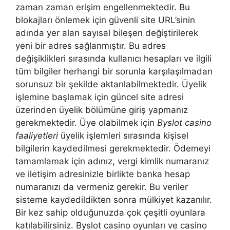
zaman zaman erişim engellenmektedir. Bu
blokajları önlemek için güvenli site URL’sinin
adında yer alan sayısal bileşen değiştirilerek
yeni bir adres sağlanmıştır. Bu adres
değişiklikleri sırasında kullanıcı hesapları ve ilgili
tüm bilgiler herhangi bir sorunla karşılaşılmadan
sorunsuz bir şekilde aktarılabilmektedir. Üyelik
işlemine başlamak için güncel site adresi
üzerinden üyelik bölümüne giriş yapmanız
gerekmektedir. Üye olabilmek için
Byslot casino
faaliyetleri
üyelik işlemleri sırasında kişisel
bilgilerin kaydedilmesi gerekmektedir. Ödemeyi
tamamlamak için adınız, vergi kimlik numaranız
ve iletişim adresinizle birlikte banka hesap
numaranızı da vermeniz gerekir. Bu veriler
sisteme kaydedildikten sonra mülkiyet kazanılır.
Bir kez sahip olduğunuzda çok çeşitli oyunlara
katılabilirsiniz. Byslot casino oyunları ve casino